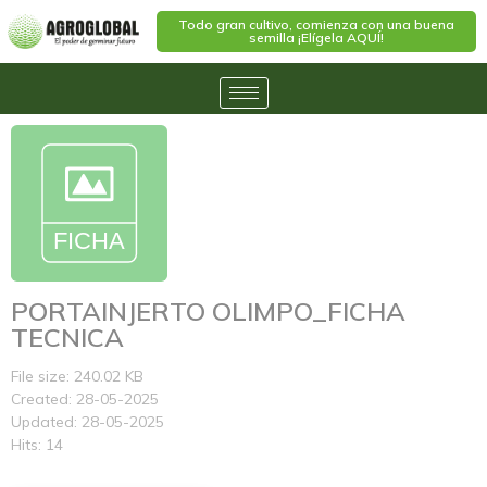
Todo gran cultivo, comienza con una buena
semilla ¡Elígela AQUÍ!
PORTAINJERTO OLIMPO_FICHA
TECNICA
File size: 240.02 KB
Created: 28-05-2025
Updated: 28-05-2025
Hits: 14