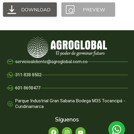
DOWNLOAD
PREVIEW
servicioalcliente@agroglobal.com.co
311 838 8502
601 8698477
Parque Industrial Gran Sabana Bodega M35 Tocancipá -
Cundinamarca
Síguenos