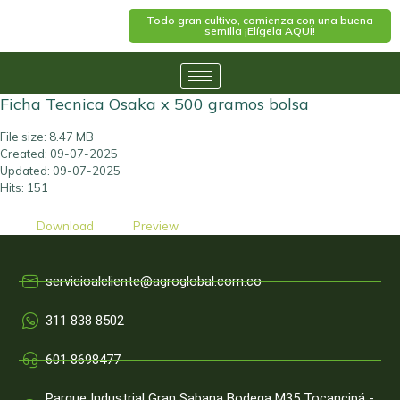
Todo gran cultivo, comienza con una buena
semilla ¡Elígela AQUÍ!
Ficha Tecnica Osaka x 500 gramos bolsa
File size: 8.47 MB
Created: 09-07-2025
Updated: 09-07-2025
Hits: 151
Download
Preview
servicioalcliente@agroglobal.com.co
311 838 8502
601 8698477
Parque Industrial Gran Sabana Bodega M35 Tocancipá -