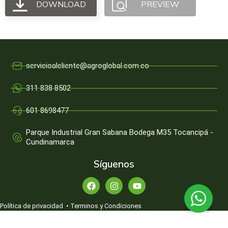
DOWNLOAD
PREVIEW
servicioalcliente@agroglobal.com.co
311 838 8502
601 8698477
Parque Industrial Gran Sabana Bodega M35 Tocancipá -
Cundinamarca
Síguenos
Política de privacidad
•
Terminos y Condiciones