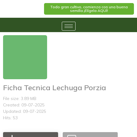
Todo gran cultivo, comienza con una buena
semilla ¡Elígela AQUÍ!
Ficha Tecnica Lechuga Porzia
File size: 3.89 MB
Created: 09-07-2025
Updated: 09-07-2025
Hits: 53