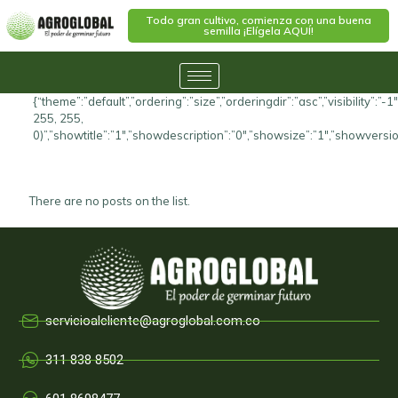
Todo gran cultivo, comienza con una buena
semilla ¡Elígela AQUÍ!
{“theme”:”default”,”ordering”:”size”,”orderingdir”:”asc”,”visibility
255, 255,
0)”,”showtitle”:”1″,”showdescription”:”0″,”showsize”:”1″,”showvers
There are no posts on the list.
servicioalcliente@agroglobal.com.co
311 838 8502