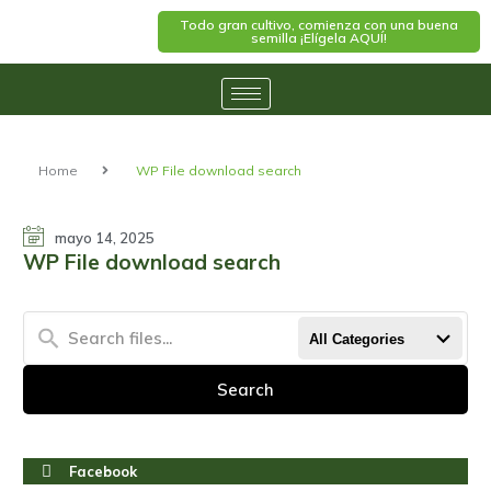
Todo gran cultivo, comienza con una buena
semilla ¡Elígela AQUÍ!
Home
WP File download search
mayo 14, 2025
WP File download search
All Categories
Search
Facebook