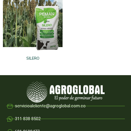
SILERO
servicioalcliente@agroglobal.com.co
311 838 8502