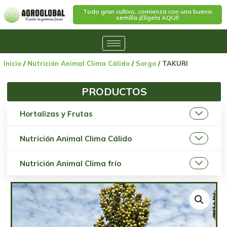
Todo gran cultivo, comienza con una buena
semilla ¡Elígela AQUÍ!
Inicio
/
Nutrición Animal Clima Cálido
/
Sorgo
/ TAKURI
PRODUCTOS
Hortalizas y Frutas
Nutrición Animal Clima Cálido
Nutrición Animal Clima frío